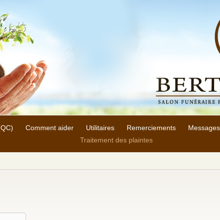
 (QC)
Comment aider
Utilitaires
Remerciements
Messages
Traitement des plaintes